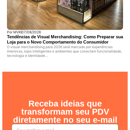
Por
MVK
07/08/2026
Por
Tendências de Visual Merchandising: Como Preparar sua
MVK
Loja para o Novo Comportamento do Consumidor
Mon
O visual merchandising para 2026 será marcado por experiências
O Pr
imersivas, lojas inteligentes e ambientes que conectam funcionalidade,
naci
tecnologia e identidade…
Receba ideias que
transformam seu PDV
diretamente no seu e-mail